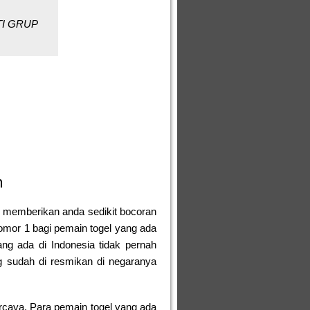
TI GRUP
n
 memberikan anda sedikit bocoran
omor 1 bagi pemain togel yang ada
ng ada di Indonesia tidak pernah
sudah di resmikan di negaranya
rcaya. Para pemain togel yang ada