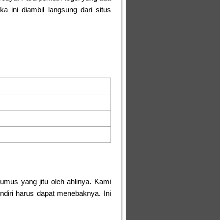
 ini diambil langsung dari situs
rumus yang jitu oleh ahlinya. Kami
ndiri harus dapat menebaknya. Ini