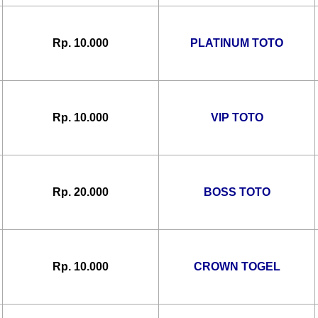
Rp. 10.000
PLATINUM TOTO
Rp. 10.000
VIP TOTO
Rp. 20.000
BOSS TOTO
Rp. 10.000
CROWN TOGEL