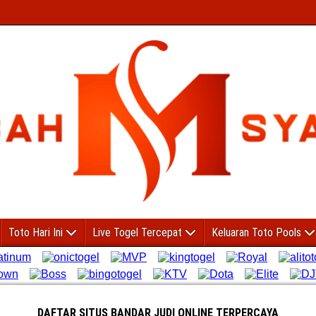
Toto Hari Ini
Live Togel Tercepat
Keluaran Toto Pools
DAFTAR SITUS BANDAR JUDI ONLINE TERPERCAYA