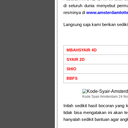
di seluruh dunia menyebut perma
resminya di
www.amsterdamlott
Langsung saja kami berikan sedik
MBAHSYAIR 4D
SYAIR 2D
SHIO
BBFS
Kode Syair Amsterdam 24 No
Inilah sedikit hasil bocoran yang
tidak bisa mengatakan ini akan t
hanyalah sedikit bantuan agar ang