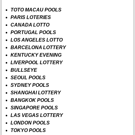
TOTO MACAU POOLS
PARIS LOTERIES
CANADA LOTTO
PORTUGAL POOLS
LOS ANGELES LOTTO
BARCELONA LOTTERY
KENTUCKY EVENING
LIVERPOOL LOTTERY
BULLSEYE
SEOUL POOLS
SYDNEY POOLS
SHANGHAI LOTTERY
BANGKOK POOLS
SINGAPORE POOLS
LAS VEGAS LOTTERY
LONDON POOLS
TOKYO POOLS