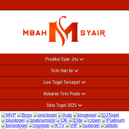
Prediksi Syair Jitu
Toto Hari Ini
Live Togel Tercepat
Keluaran Toto Pools
Data Togel 2025