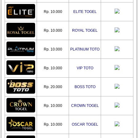
Rp. 10.000
ELITE TOGEL
Rp. 10.000
ROYAL TOGEL
Rp. 10.000
PLATINUM TOTO
Rp. 10.000
VIP TOTO
Rp. 20.000
BOSS TOTO
Rp. 10.000
CROWN TOGEL
Rp. 10.000
OSCAR TOGEL