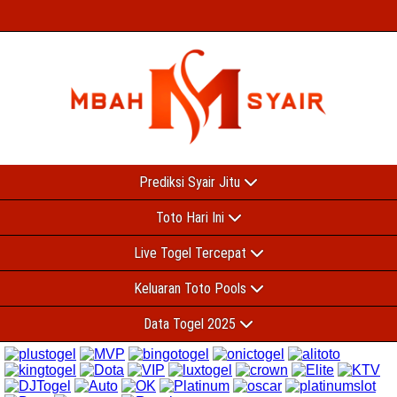
Prediksi Syair Jitu
Toto Hari Ini
Live Togel Tercepat
Keluaran Toto Pools
Data Togel 2025