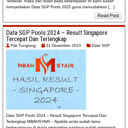
Terbesar, maka dari itulah pada kesempatan ini kami sudah
menyediakan Data SGP Pools 2025 guna memudahkan […]
Read Post
Data SGP Pools 2024 – Result Singapore
Tercepat Dan Terlengkap
Pak Tungtung
31 Desember 2023
Data SGP
Data SGP Pools 2024 – Result Singapore Tercepat Dan
Terlengkap MBAHSYAIR – Apabila anda sudah lama
berkecimpung di dunia pertogelan pastinya sudah mengenal