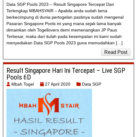
Data SGP Pools 2023 – Result Singapore Tercepat Dan
Terlengkap MBAHSYAIR – Apabila anda sudah lama
berkecimpung di dunia pertogelan pastinya sudah mengenal
Pasaran Singapore Pools ini yang mana sejak lama banyak
dimainkan oleh Togellovers demi memenangkan JP Paus
Terbesar, maka dari itulah pada kesempatan ini kami sudah
menyediakan Data SGP Pools 2023 guna memudahkan […]
Read Post
Result Singapore Hari Ini Tercepat – Live SGP
Pools 6D
Mbah Togel
27 April 2020
Data SGP