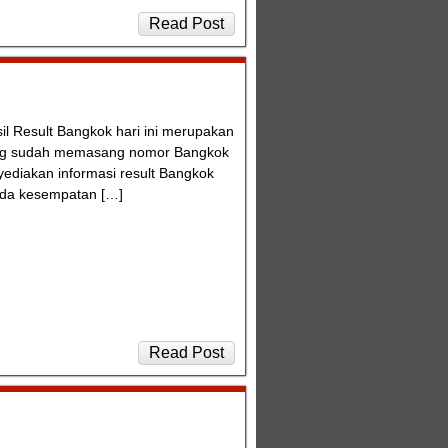
Read Post
il Result Bangkok hari ini merupakan
 yang sudah memasang nomor Bangkok
ediakan informasi result Bangkok
pada kesempatan […]
Read Post