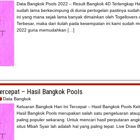
Data Bangkok Pools 2022 – Result Bangkok 4D Terlengkap Ha
sudah lama berkecimpung di dunia pertogelan pastinya suda
ini yang mana sejak lama banyak dimainkan oleh Togellove
Terbesar, maka dari itulah pada kesempatan ini kami sudah 
2022 guna memudahkan […]
Tercepat – Hasil Bangkok Pools
Data Bangkok
Keluaran Bangkok Hari Ini Tercepat – Hasil Bangkok Pools Kel
Hasil Bangkok Pools merupakan salah satu pengeluaran atau
paling populer sekarang. Untuk mencari hasil perputaran angk
situs Mbah Syair lah adalah hal yang paling tepat. Live Draw