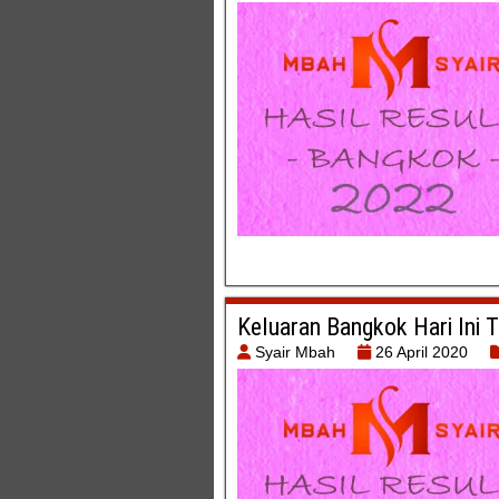
Keluaran Bangkok Hari Ini 
Syair Mbah
26 April 2020